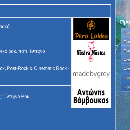
Προ
σιακά
Φεσ
Φεσ
Φεσ
νικό ροκ, ποπ, έντεχνο
Φεσ
ck, Post-Rock & Cinematic Rock -
Φεσ
Φεσ
Φεσ
ς
: Έντεχνο Ροκ