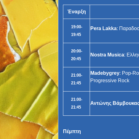
Έναρξη
19:00-
Pera Lakka
: Παραδο
19:45
20:00-
Nostra Musica
: Ελλη
20:45
Madebygrey
: Pop-Ro
21:00-
Progressive Rock
21:45
21:00-
Αντώνης Βάμβουκα
21:45
Πέμπτη