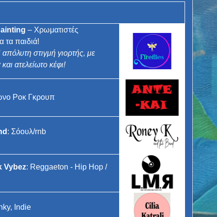
ainting
– Χρωματιστές
 τα παιδιά!
 απόλυτη στιγμή γιορτής, με
και ατελείωτο κέφι!
ωνο Ροκ Γκρουπ
nd
: Σόουλ/rnb
ck Vybez
: Reggaeton - Hip Hop /
nky, Indie