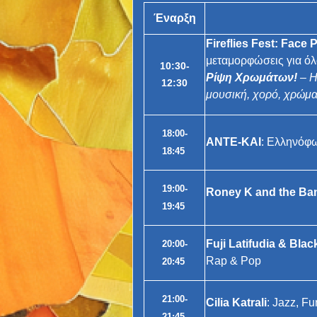
Έναρξη
Fireflies Fest
:
Face P
μεταμορφώσεις για όλα
10:30-
Ρίψη Χρωμάτων!
– Η
12:30
μουσική, χορό, χρώμα 
18:00-
ΑΝΤΕ-ΚΑΙ
: Ελληνόφ
18:45
19:00-
Roney K and the Ba
19:45
Fuji Latifudia & Bla
20:00-
Rap & Pop
20:45
21:00-
Cilia Katrali
: Jazz, Fu
21:45