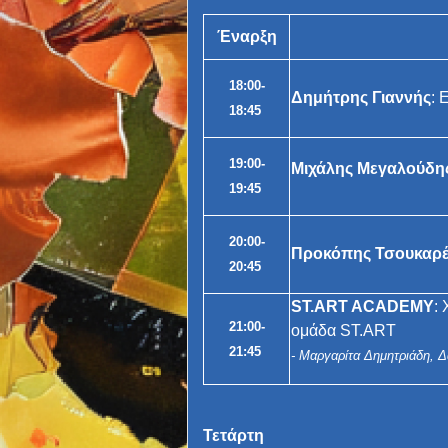
Έναρξη
18:00-
Δημήτρης Γιαννής
: 
18:45
19:00-
Μιχάλης Μεγαλούδη
19:45
20:00-
Προκόπης Τσουκαρ
20:45
ST.ART ACADEMY
:
21:00-
ομάδα ST.ART
21:45
- Μαργαρίτα Δημητριάδη, 
Τετάρτη