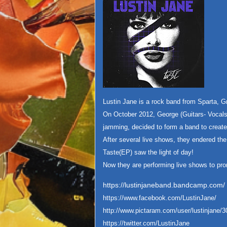
Lustin Jane is a rock band from Sparta, G
On October 2012, George (Guitars- Vocals
jamming, decided to form a band to create
After several live shows, they endered the s
Taste(EP) saw the light of day!
Now they are performing live shows to p
https://lustinjaneband.bandcamp.com/
https://www.facebook.com/LustinJane/
http://www.pictaram.com/user/lustinjane/
https://twitter.com/LustinJane