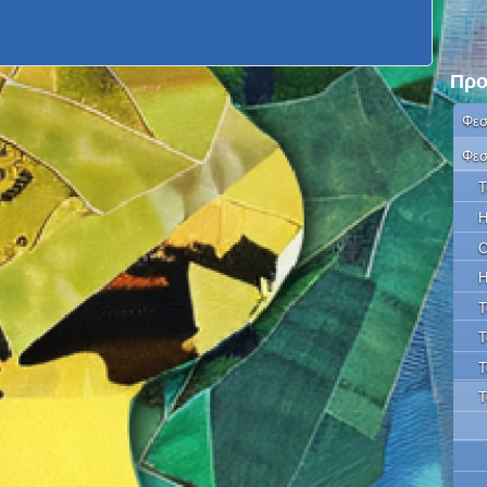
Προ
Φεσ
Φεσ
Τ
Η
Ο
Η
Τ
Τ
Τ
Τ