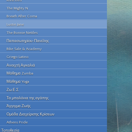
Riverbed
The Mighty N
Breath After Coma
Lustin Jane
The Bonnie Nettles
Παπασωτηρίου-Πανέλης
Bike Sale & Academy
Griego Latino
Ανοιχτή Αγκαλιά
Μάθημα Zumba
Μάθημα Yoga
Ζω.Ε.Σ.
Τα μπαλόνια της αγάπης
Άγγιγμα Ζωής
Ομάδα Διαχείρισης Κρίσεων
Athens Pride
 Τοποθεσία