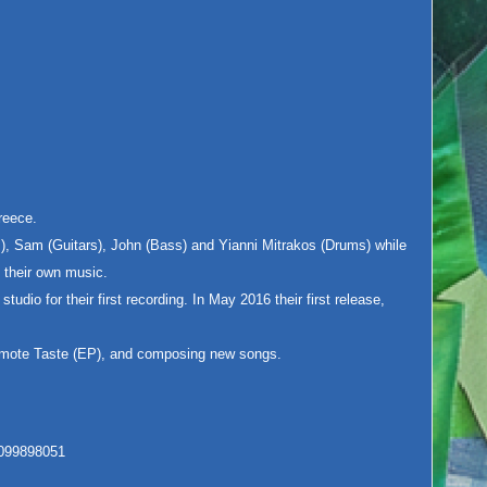
reece.
), Sam (Guitars), John (Bass) and Yianni Mitrakos (Drums) while
 their own music.
tudio for their first recording. In May 2016 their first release,
romote Taste (EP), and composing new songs.
3099898051