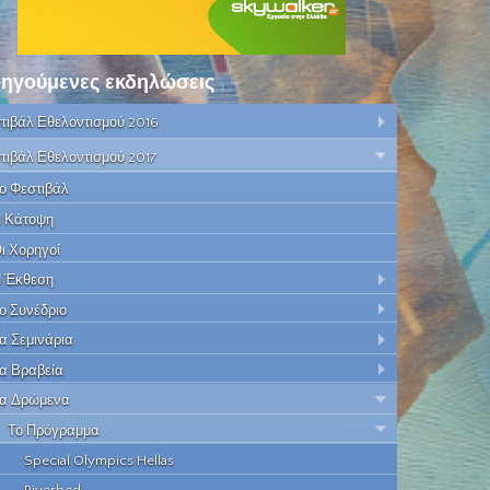
ηγούμενες εκδηλώσεις
τιβάλ Εθελοντισμού 2016
τιβάλ Εθελοντισμού 2017
ο Φεστιβάλ
 Κάτοψη
ι Χορηγοί
 Έκθεση
ο Συνέδριο
α Σεμινάρια
α Βραβεία
α Δρώμενα
Το Πρόγραμμα
Special Olympics Hellas