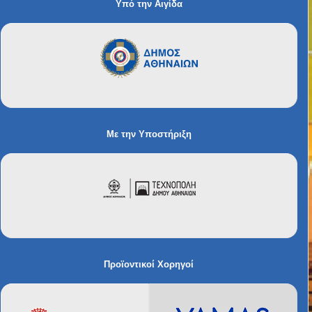
Υπό την Αιγίδα
Με την Υποστήριξη
Προϊοντικοί Χορηγοί