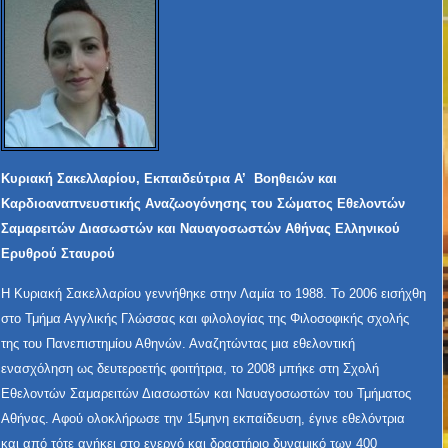
Κυριακή Σακελλαρίου, Εκπαιδεύτρια Α’ Βοηθειών και
Καρδιοαναπνευστικής Αναζωογόνησης του Σώματος Εθελοντών
Σαμαρειτών Διασωστών και Ναυαγοσωστών Αθήνας Ελληνικού
Ερυθρού Σταυρού
Η Κυριακή Σακελλαρίου γεννήθηκε στην Λαμία το 1988. Το 2006 εισήχθη
στο Τμήμα Αγγλικής Γλώσσας και φιλολογίας της Φιλοσοφικής σχολής
της του Πανεπιστημίου Αθηνών. Αναζητώντας μια εθελοντική
ενασχόληση ως δευτεροετής φοιτήτρια, το 2008 μπήκε στη Σχολή
Εθελοντών Σαμαρειτών Διασωστών και Ναυαγοσωστών του Τμήματος
Αθήνας. Αφού ολοκλήρωσε την 15μηνη εκπαίδευση, έγινε εθελόντρια
και από τότε ανήκει στο ενεργό και δραστήριο δυναμικό των 400