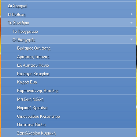
Οι Χορηγοί
Η Έκθεση
Το Συνέδριο
Το Πρόγραμμα
Οι Εισηγητές
Βράτιμος Θανάσης
Δράσσας Ιάσονας
Ελ Αμπάσυ Ράνια
Καίσαρη Κατερίνα
Καρρά Εύα
Κομπογιάννης Βασίλης
Μπέλκη Νέλλη
Νομικού Χριστίνα
Οικονομίδου Κλεοπάτρα
Πατατανέ Βάλια
Σακελλαρίου Κυριακή