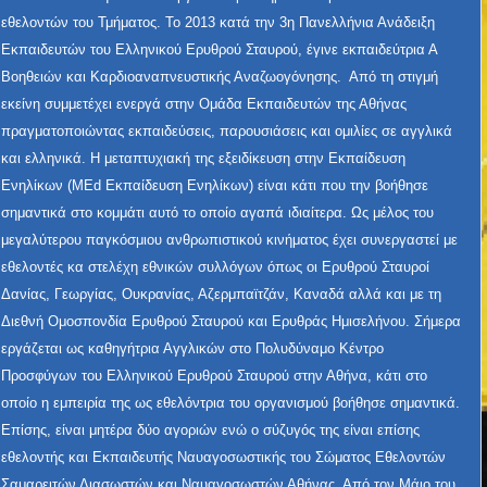
εθελοντών του Τμήματος. Το 2013 κατά την 3η Πανελλήνια Ανάδειξη
Εκπαιδευτών του Ελληνικού Ερυθρού Σταυρού, έγινε εκπαιδεύτρια Α
Βοηθειών και Καρδιοαναπνευστικής Αναζωογόνησης. Από τη στιγμή
εκείνη συμμετέχει ενεργά στην Ομάδα Εκπαιδευτών της Αθήνας
πραγματοποιώντας εκπαιδεύσεις, παρουσιάσεις και ομιλίες σε αγγλικά
και ελληνικά. Η μεταπτυχιακή της εξειδίκευση στην Εκπαίδευση
Ενηλίκων (MEd Εκπαίδευση Ενηλίκων) είναι κάτι που την βοήθησε
σημαντικά στο κομμάτι αυτό το οποίο αγαπά ιδιαίτερα. Ως μέλος του
μεγαλύτερου παγκόσμιου ανθρωπιστικού κινήματος έχει συνεργαστεί με
εθελοντές κα στελέχη εθνικών συλλόγων όπως οι Ερυθρού Σταυροί
Δανίας, Γεωργίας, Ουκρανίας, Αζερμπαϊτζάν, Καναδά αλλά και με τη
Διεθνή Ομοσπονδία Ερυθρού Σταυρού και Ερυθράς Ημισελήνου. Σήμερα
εργάζεται ως καθηγήτρια Αγγλικών στο Πολυδύναμο Κέντρο
Προσφύγων του Ελληνικού Ερυθρού Σταυρού στην Αθήνα, κάτι στο
οποίο η εμπειρία της ως εθελόντρια του οργανισμού βοήθησε σημαντικά.
Επίσης, είναι μητέρα δύο αγοριών ενώ ο σύζυγός της είναι επίσης
εθελοντής και Εκπαιδευτής Ναυαγοσωστικής του Σώματος Εθελοντών
Σαμαρειτών Διασωστών και Ναυαγοσωστών Αθήνας. Από τον Μάιο του