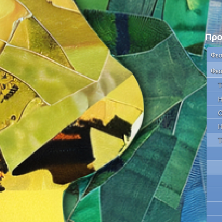
Προ
Φεσ
Φεσ
Τ
Η
Ο
Η
Τ