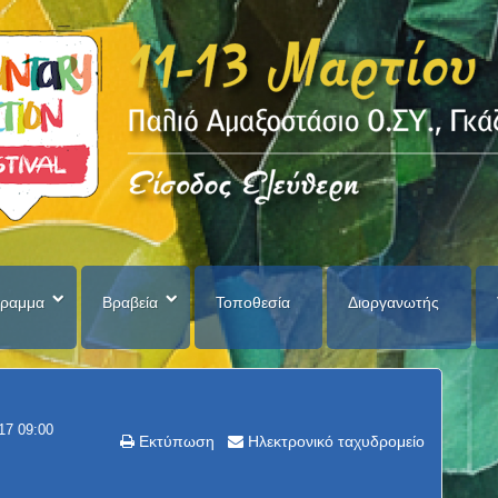
ραμμα
Βραβεία
Τοποθεσία
Διοργανωτής
17 09:00
Εκτύπωση
Ηλεκτρονικό ταχυδρομείο