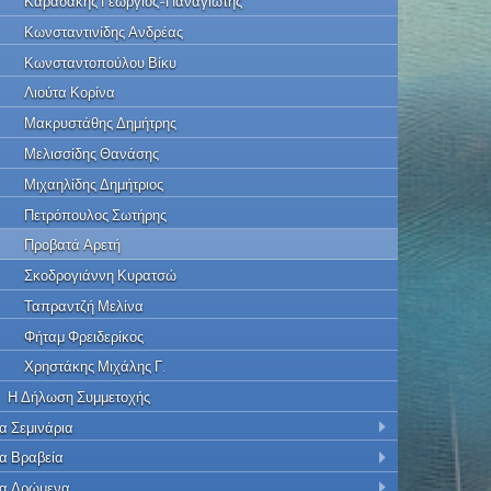
Καραδάκης Γεώργιος-Παναγιώτης
Κωνσταντινίδης Ανδρέας
Κωνσταντοπούλου Βίκυ
Λιούτα Κορίνα
Μακρυστάθης Δημήτρης
Μελισσίδης Θανάσης
Μιχαηλίδης Δημήτριος
Πετρόπουλος Σωτήρης
Προβατά Αρετή
Σκοδρογιάννη Κυρατσώ
Ταπραντζή Μελίνα
Φήταμ Φρειδερίκος
Χρηστάκης Μιχάλης Γ.
Η Δήλωση Συμμετοχής
α Σεμινάρια
α Βραβεία
α Δρώμενα