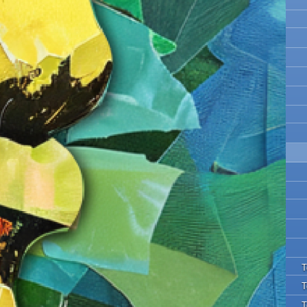
Τ
Τ
Τ