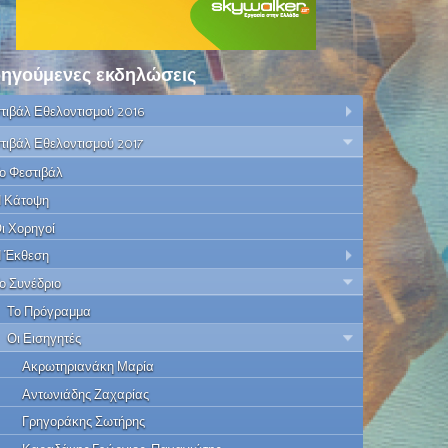
ηγούμενες εκδηλώσεις
τιβάλ Εθελοντισμού 2016
τιβάλ Εθελοντισμού 2017
ο Φεστιβάλ
 Κάτοψη
ι Χορηγοί
 Έκθεση
ο Συνέδριο
Το Πρόγραμμα
Οι Εισηγητές
Ακρωτηριανάκη Μαρία
Αντωνιάδης Ζαχαρίας
Γρηγοράκης Σωτήρης