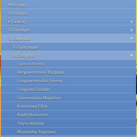
Η Κάτοψη
Οι Χορηγοί
Η Έκθεση
Το Συνέδριο
Τα Σεμινάρια
Το Πρόγραμμα
Οι Εισηγητές
Caravas Pamela
Ασημακοπούλου Βαρβάρα
Γεωργακόπουλος Γιάννης
Γεωργίου Ελισάβετ
Γιαννοπούλου Μαριλένα
Κολοκούρη Εβίτα
Κόρδη Βαλεντίνα
Λαγός Mιχάλης
Μιχαηλίδης Δημήτριος