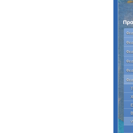
Προ
Φεσ
Φεσ
Φεσ
Φεσ
Φεσ
Φεσ
Τ
Χ
Ε
Β
W