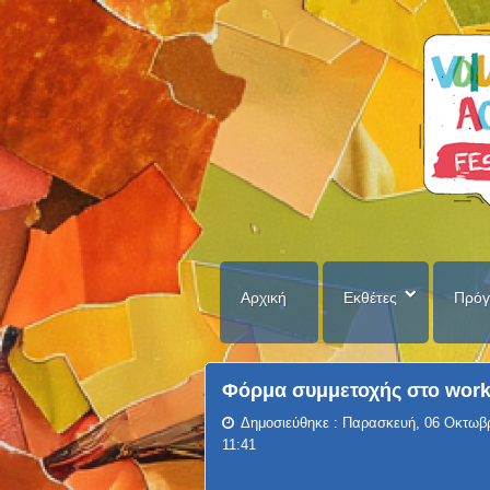
Αρχική
Εκθέτες
Πρόγ
Φόρμα συμμετοχής στο works
Δημοσιεύθηκε : Παρασκευή, 06 Οκτωβ
11:41