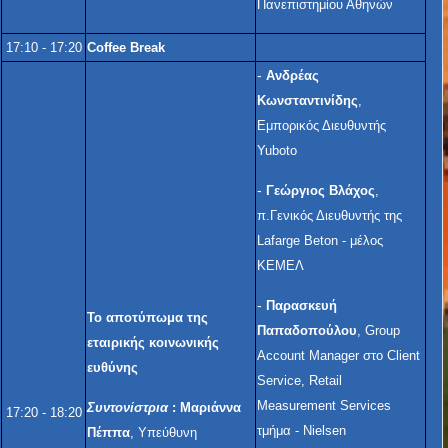
Πανεπιστημίου Αθηνών
17:10 - 17:20
Coffee Break
-
Ανδρέας
Κωνσταντινίδης
,
Εμπορικός Διευθυντής
Yuboto
-
Γεώργιος Βλάχος
,
π.Γενικός Διευθυντής της
Lafarge Beton - μέλος
ΚΕΜΕΛ
-
Παρασκευή
Το αποτύπωμα της
Παπαδοπούλου
, Group
εταιρικής κοινωνικής
Account Manager στο Client
ευθύνης
Service, Retail
Measurement Services
Συντονίστρια
: Μαριάννα
17:20 - 18:20
τμήμα - Nielsen
Πέππα
, Υπεύθυνη