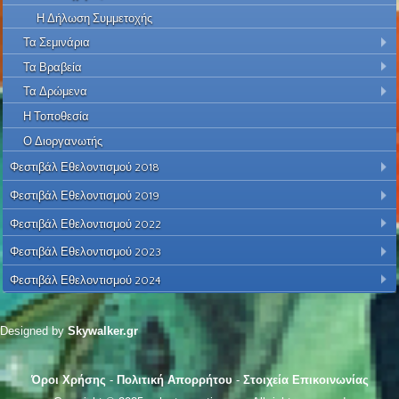
Η Δήλωση Συμμετοχής
Τα Σεμινάρια
Τα Βραβεία
Τα Δρώμενα
Η Τοποθεσία
Ο Διοργανωτής
Φεστιβάλ Εθελοντισμού 2018
Φεστιβάλ Εθελοντισμού 2019
Φεστιβάλ Εθελοντισμού 2022
Φεστιβάλ Εθελοντισμού 2023
Φεστιβάλ Εθελοντισμού 2024
Designed by
Skywalker.gr
Όροι Χρήσης
-
Πολιτική Απορρήτου
-
Στοιχεία Επικοινωνίας