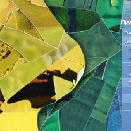
Προ
Φεσ
Φεσ
Τ
Η
Ο
Η
Τ