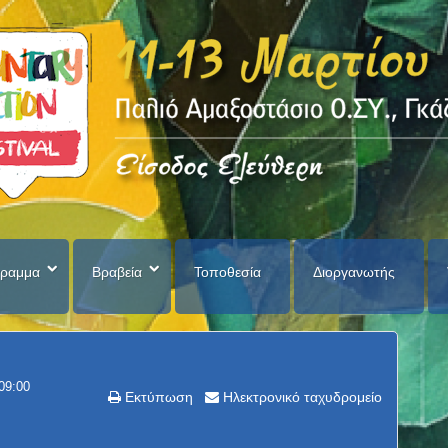
ραμμα
Βραβεία
Τοποθεσία
Διοργανωτής
09:00
Εκτύπωση
Ηλεκτρονικό ταχυδρομείο