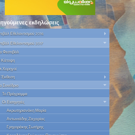
ηγούμενες εκδηλώσεις
τιβάλ Εθελοντισμού 2016
τιβάλ Εθελοντισμού 2017
ο Φεστιβάλ
 Κάτοψη
ι Χορηγοί
 Έκθεση
ο Συνέδριο
Το Πρόγραμμα
Οι Εισηγητές
Ακρωτηριανάκη Μαρία
Αντωνιάδης Ζαχαρίας
Γρηγοράκης Σωτήρης