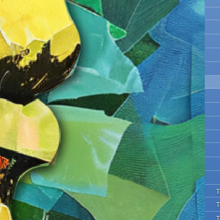
Τ
Τ
Τ