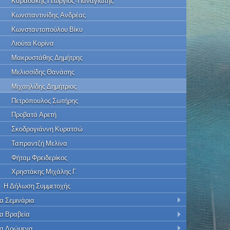
Καραδάκης Γεώργιος-Παναγιώτης
Κωνσταντινίδης Ανδρέας
Κωνσταντοπούλου Βίκυ
Λιούτα Κορίνα
Μακρυστάθης Δημήτρης
Μελισσίδης Θανάσης
Μιχαηλίδης Δημήτριος
Πετρόπουλος Σωτήρης
Προβατά Αρετή
Σκοδρογιάννη Κυρατσώ
Ταπραντζή Μελίνα
Φήταμ Φρειδερίκος
Χρηστάκης Μιχάλης Γ.
Η Δήλωση Συμμετοχής
α Σεμινάρια
α Βραβεία
α Δρώμενα