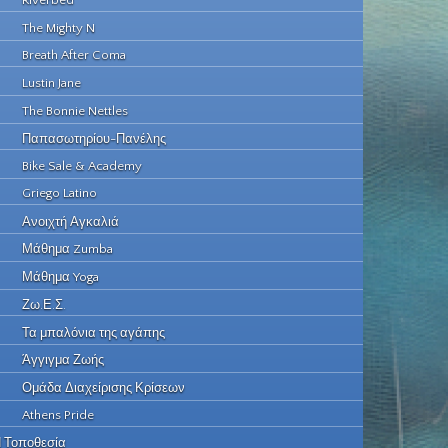
Riverbed
The Mighty N
Breath After Coma
Lustin Jane
The Bonnie Nettles
Παπασωτηρίου-Πανέλης
Bike Sale & Academy
Griego Latino
Ανοιχτή Αγκαλιά
Μάθημα Zumba
Μάθημα Yoga
Ζω.Ε.Σ.
Τα μπαλόνια της αγάπης
Άγγιγμα Ζωής
Ομάδα Διαχείρισης Κρίσεων
Athens Pride
 Τοποθεσία