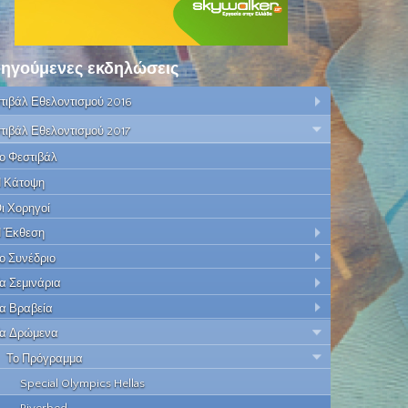
ηγούμενες εκδηλώσεις
τιβάλ Εθελοντισμού 2016
τιβάλ Εθελοντισμού 2017
ο Φεστιβάλ
 Κάτοψη
ι Χορηγοί
 Έκθεση
ο Συνέδριο
α Σεμινάρια
α Βραβεία
α Δρώμενα
Το Πρόγραμμα
Special Olympics Hellas