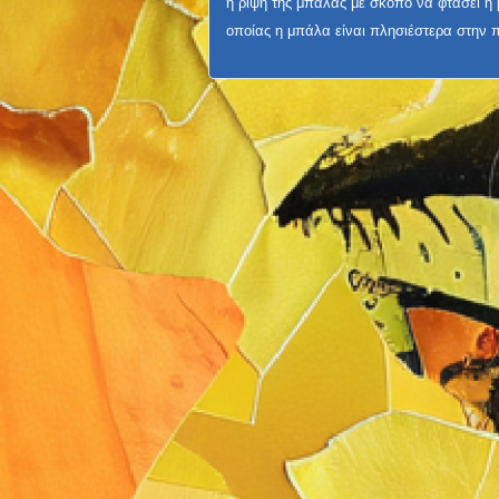
η ρίψη της μπάλας με σκοπό να φτάσει η 
οποίας η μπάλα είναι πλησιέστερα στην π