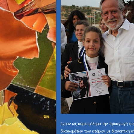
έχουν ως κύριο μέλημα την προαγωγή τω
δικαιωμάτων των ατόμων με
διανοητική 