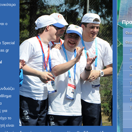
ενικότερο
Προ
ναι ο
Φεσ
Φεσ
α Special
as.gr
Τ
Η
al
Ο
Η
α
Τ
υνδυάζει
Τ
 άθλημα
Τ
α
Τ
 για
τόχο το
τή είναι