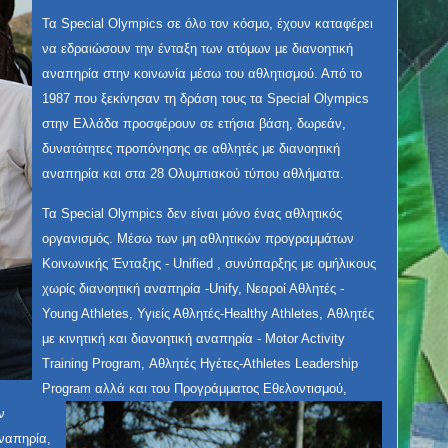
Τα Special Olympics σε όλο τον κόσμο, έχουν καταφέρει
να εδραιώσουν την ένταξη των ατόμων με διανοητική
αναπηρία στην κοινωνία μέσω του αθλητισμού. Από το
1987 που ξεκίνησαν τη δράση τους τα Special Olympics
στην Ελλάδα προσφέρουν σε ετήσια βάση, δωρεάν,
δυνατότητες προπόνησης σε αθλητές με διανοητική
αναπηρία και στα 28 Ολυμπιακού τύπου αθλήματα.
Τα Special Olympics δεν είναι μόνο ένας αθλητικός
οργανισμός. Μέσω των μη αθλητικών προγραμμάτων
Κοινωνικής Ένταξης - Unified , συνύπαρξης με ομήλικους
χωρίς διανοητική αναπηρία -Unify, Νεαροί Αθλητές -
Young Athletes,
Υγιείς Αθλητές-Healthy Athletes, Αθλητές
με κινητική και διανοητική αναπηρία - Motor Activity
Training Program, Αθλητές Ηγέτες-Athletes Leadership
Program αλλά και του
Προγράμματος Εθελοντισμού,
ν
αναπηρία,