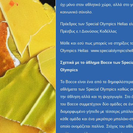
όχι μόνο στον αθλητικό χώρο, αλλά στο γ
κοινωνικό σύνολο.
Πρόεδρος των Special Olympics Hellas εί
Πρέσβυς ε.τ Διονύσιος Κοδέλλας
Μάθε και εσύ πως μπορείς να στηρίξεις τ
Olympics Ηellas www.specialolympicshell
Σχετικά με το άθλημα Bocce των Speci
Olympics
Το Bocce είναι ένα από τα δημοφιλέστερ
αθλήματα των Special Olympics καθώς σ
την άθληση αλλά και τη ψυχαγωγία. Στο
του Bocce συμμετέχουν δύο ομάδες σε έν
διαμορφωμένο γήπεδο με τέσσερις μπάλες
κάθε ομάδα και ένα μικρότερο μπαλάκι-σ
οποίο ονομάζεται παλίνα. Στόχος του αθλη