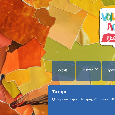
Αρχική
Εκθέτες
Πρόγ
Τατάμι
Δημοσιεύθηκε : Τετάρτη, 24 Ιουλίου 20