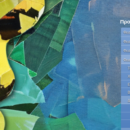
Προ
Φεσ
Φεσ
Φεσ
Φεσ
Τ
Χ
Ε
Β
Δ