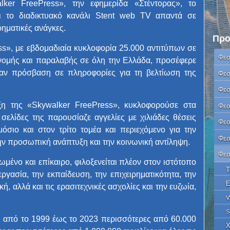
lker FreePress», την εφημερίδα «Στέντορας», το
και το διαδικτυακό κανάλι Stent web TV απαντά σε
ρηματικές ανάγκες.
Προ
s», με εβδομαδιαία κυκλοφορία 25.000 αντιτύπων σε
Φεσ
νομής και παραλαβής σε όλη την Ελλάδα, προσέφερε
ταν πρόσβαση σε πληροφορίες για τη βελτίωση της
Φεσ
Φεσ
ιξη της «Skywalker FreePress», κυκλοφορούσε στα
Φεσ
 σελίδες της παρουσίαζε αγγελίες με χιλιάδες θέσεις
Φεσ
μόσιο και στον τρίτο τομέα και περιεχόμενο για την
Φεσ
την προσωπική ανάπτυξη και την κοινωνική αντίληψη.
Φεσ
ωμένο και επίκαιρο, φιλοξενείται πλέον στον ιστότοπο
Τ
εργασία, την εκπαίδευση, την επιχειρηματικότητα, την
Ε
κή, αλλά και τις ερασιτεχνικές ασχολίες και την ευζωία,
W
S
ς: από το 1999 έως το 2023 περισσότερες από 60.000
Χ