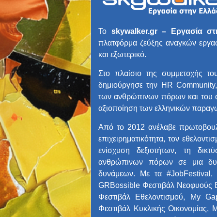
Το
skywalker.gr – Εργασία σ
πλατφόρμα ζεύξης αναγκών εργασ
και εξωτερικό.
Στο πλαίσιο της συμμετοχής το
δημιούργησε την HR Community, 
των ανθρώπινων πόρων και του ο
αξιοποίηση των ελληνικών παραγ
Από το 2012 ανέλαβε πρωτοβουλί
επιχειρηματικότητα, τον εθελοντι
ενίσχυση δεξιοτήτων, τη δικ
ανθρώπινων πόρων σε μια δυν
δυνάμεων. Με τα #JobFestival
GRBossible Φεστιβάλ Νεοφυούς Επι
Φεστιβάλ Εθελοντισμού, My Ga
Φεστιβάλ Κυκλικής Οικονομίας, 