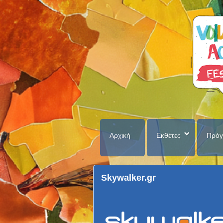
Αρχική
Εκθέτες
Πρόγ
Skywalker.gr