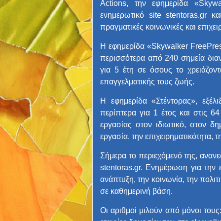
Actions, την εφημερίδα «Skywa
ενημερωτικό site stentoras.gr 
πραγματικές κοινωνικές και επιχει
H εφημερίδα «Skywalker FreePres
περισσότερα από 240 σημεία δια
για 5 έτη σε όσους το χρειάζον
επαγγελματικής τους ζωής.
Η εφημερίδα «Στέντορας», εξέλ
περίπτερα για 1 έτος και στις 64
εργασίας στον ιδιωτικό, στον δη
εργασία, την επιχειρηματικότητα, 
Σήμερα το περιεχόμενό της, ανανε
stentoras.gr. Ενημέρωση για την 
ανάπτυξη, την κοινωνία, την πολιτι
σε καθημερινή βάση.
Οι αριθμοί μιλούν από μόνοι του