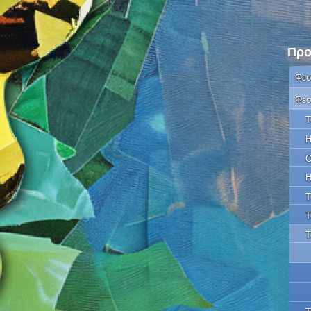
Προ
Φεσ
Φεσ
Τ
Η
Ο
Η
Τ
Τ
Τ