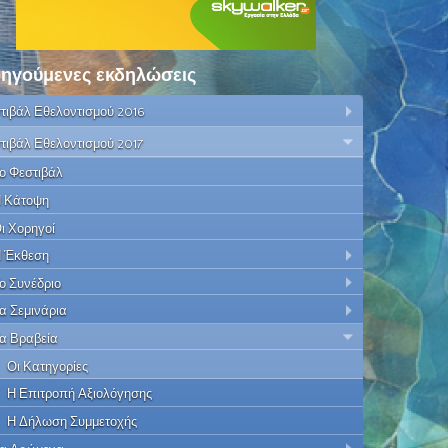
ηγούμενες εκδηλώσεις
τιβάλ Εθελοντισμού 2016
τιβάλ Εθελοντισμού 2017
ο Φεστιβάλ
 Κάτοψη
ι Χορηγοί
 Έκθεση
ο Συνέδριο
α Σεμινάρια
α Βραβεία
Οι Κατηγορίες
Η Επιτροπή Αξιολόγησης
Η Δήλωση Συμμετοχής