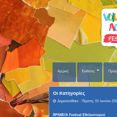
Αρχική
Εκθέτες
Πρόγ
Οι Κατηγορίες
Δημοσιεύθηκε : Πέμπτη, 01 Ιουνίου 20
ΒΡΑΒΕΙΑ Festival Εθελοντισμού