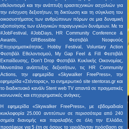
εθελοντισμό και την ανάπτυξη ερασιτεχνικών ασχολιών για
την ενίσχυση δεξιοτήτων, τη δικτύωση και τη σύγκλιση του
οικοσυστήματος των ανθρώπινων πόρων σε μια δυναμική
αξιοποίησης των ελληνικών παραγωγικών δυνάμεων. Με τα
#JobFestival, #JobDays, HR Community Conference &
Awards, GRBossible Φεστιβάλ Νεοφυούς
Επιχειρηματικότητας, Hobby Festival, Voluntary Action
Φεστιβάλ Εθελοντισμού, My Gap Feel & Fill Φεστιβάλ
Εκπαίδευσης, Don’t Drop Φεστιβάλ Κυκλικής Οικονομίας,
Μονοπάτια ανάπτυξης δεξιοτήτων, τις HR Community
Actions, την εφημερίδα «Skywalker FreePress», την
εφημερίδα «Στέντορας», το ενημερωτικό site stentoras.gr και
το διαδικτυακό κανάλι Stent web TV απαντά σε πραγματικές
κοινωνικές και επιχειρηματικές ανάγκες.
H εφημερίδα «Skywalker FreePress», με εβδομαδιαία
κυκλοφορία 25.000 αντιτύπων σε περισσότερα από 240
σημεία διανομής και παραλαβής σε όλη την Ελλάδα,
προσέφερε για 5 έτη σε όσους το χρειάζονταν πρόσβαση σε