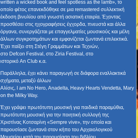
written a wicked book and feel spotless as the lamb», το
οποίο φέτος επανεκδόθηκε σε μια remastered συλλεκτική
έκδοση βινυλίου από γνωστή ασιατική εταιρία. Έχοντας
προσθέσει στις ηχογραφήσεις έγχορδα, πνευστά και άλλα
όργανα, συνεργάζεται με επαγγελματίες μουσικούς και μέλη
άλλων συγκροτημάτων και εμφανίζεται ζωντανά επιλεκτικά.
Έχει παίξει στη Στέγη Γραμμάτων και Τεχνών,
στο Defcon Festival, στο Ziria Festival, στο
ιστορικό An Club κ.α.
Παράλληλα, έχει κάνει παραγωγή σε διάφορα εναλλακτικά
σχήματα, μεταξύ άλλων
Αλίσις, I am No Hero, Anadelta, Heavy Hearts Vendetta, Mary
on the Milky Way.
Έχει γράψει πρωτότυπη μουσική για παιδικά παραμύθια,
πρωτότυπη μουσική για την ποιητική συλλογή της
Χριστίνας Κοτσαρίνη «Sempre vive», την οποία και
παρουσίασε ζωντανά στον κήπο του Αρχαιολογικού
Μουσείου κατά την παρουσίαση του βιβλίου.