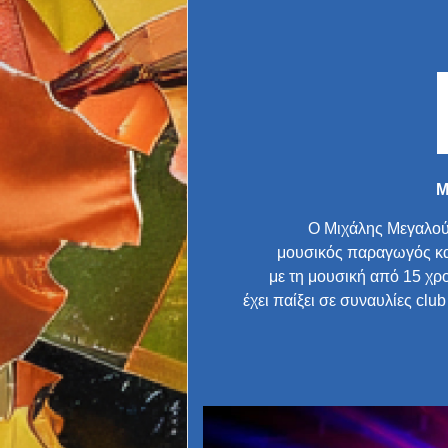
Μ
Ο Μιχάλης Μεγαλού
μουσικός παραγωγός κα
με τη μουσική από 15 χρο
έχει παίξει σε συναυλίες clu